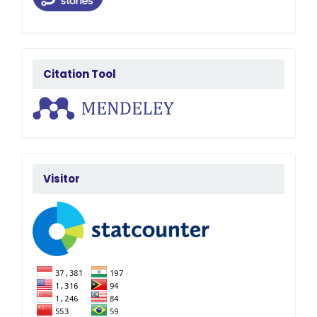
citatedby
Citation Tool
FlagCounter
Visitor