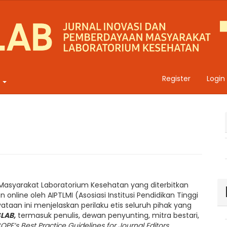
Register
Login
t
 Masyarakat Laboratorium Kesehatan yang diterbitkan
nline oleh AIPTLMI (Asosiasi Institusi Pendidikan Tinggi
ataan ini menjelaskan perilaku etis seluruh pihak yang
LAB,
termasuk penulis, dewan penyunting, mitra bestari,
OPE’s Best Practice Guidelines for Journal Editors
.