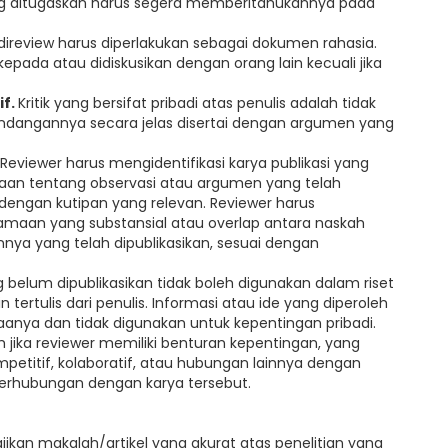
ng ditugaskan harus segera memberitahukannya pada
direview harus diperlakukan sebagai dokumen rahasia.
kepada atau didiskusikan dengan orang lain kecuali jika
if.
Kritik yang bersifat pribadi atas penulis adalah tidak
ndangannya secara jelas disertai dengan argumen yang
Reviewer harus mengidentifikasi karya publikasi yang
ataan tentang observasi atau argumen yang telah
 dengan kutipan yang relevan. Reviewer harus
maan yang substansial atau overlap antara naskah
nnya yang telah dipublikasikan, sesuai dengan
g belum dipublikasikan tidak boleh digunakan dalam riset
tertulis dari penulis. Informasi atau ide yang diperoleh
iaanya dan tidak digunakan untuk kepentingan pribadi.
jika reviewer memiliki benturan kepentingan, yang
etitif, kolaboratif, atau hubungan lainnya dengan
 berhubungan dengan karya tersebut.
ikan makalah/artikel yang akurat atas penelitian yang