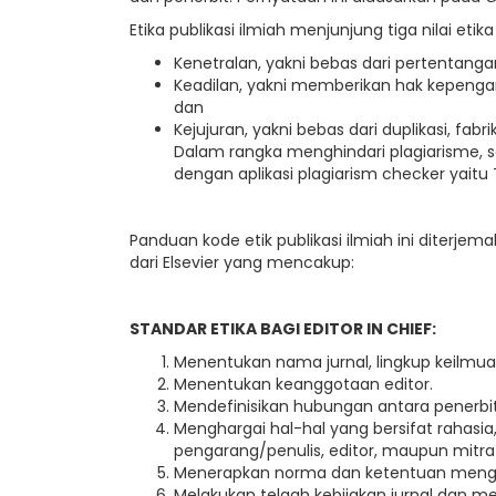
Etika publikasi ilmiah menjunjung tiga nilai etika
Kenetralan, yakni bebas dari pertentanga
Keadilan, yakni memberikan hak kepenga
dan
Kejujuran, yakni bebas dari duplikasi, fabri
Dalam rangka menghindari plagiarisme, se
dengan aplikasi plagiarism checker yaitu T
Panduan kode etik publikasi ilmiah ini diterjem
dari Elsevier yang mencakup:
STANDAR ETIKA BAGI EDITOR IN CHIEF:
Menentukan nama jurnal, lingkup keilmuan,
Menentukan keanggotaan editor.
Mendefinisikan hubungan antara penerbit, e
Menghargai hal-hal yang bersifat rahasia, 
pengarang/penulis, editor, maupun mitra 
Menerapkan norma dan ketentuan mengena
Melakukan telaah kebijakan jurnal dan 