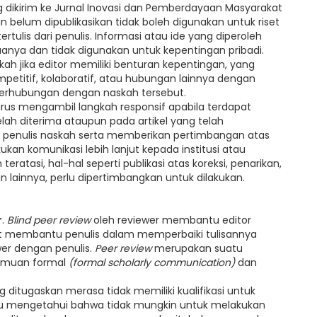
ng dikirim ke Jurnal Inovasi dan Pemberdayaan Masyarakat
n belum dipublikasikan tidak boleh digunakan untuk riset
rtulis dari penulis. Informasi atau ide yang diperoleh
iaanya dan tidak digunakan untuk kepentingan pribadi.
ah jika editor memiliki benturan kepentingan, yang
etitif, kolaboratif, atau hubungan lainnya dengan
g berhubungan dengan naskah tersebut.
arus mengambil langkah responsif apabila terdapat
elah diterima ataupun pada artikel yang telah
gi penulis naskah serta memberikan pertimbangan atas
ukan komunikasi lebih lanjut kepada institusi atau
 teratasi, hal-hal seperti publikasi atas koreksi, penarikan,
 lainnya, perlu dipertimbangkan untuk dilakukan.
r
.
Blind peer review
oleh reviewer membantu editor
t membantu penulis dalam memperbaiki tulisannya
wer dengan penulis.
Peer review
merupakan suatu
ilmuan formal
(formal scholarly communication)
dan
 ditugaskan merasa tidak memiliki kualifikasi untuk
au mengetahui bahwa tidak mungkin untuk melakukan