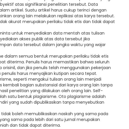
yektif atas signifikansi penelitian tersebut. Data
alam artikel. Suatu artikel harus cukup terinci dengan
an orang lain melakukan replikasi atas karya tersebut.
ak akurat merupakan perilaku tidak etis dan tidak dapat
iminta untuk menyediakan data mentah atas tulisan
diakan akses publik atas data tersebut jika
mpan data tersebut dalam jangka waktu yang wajar
me dalam semua bentuk merupakan perilaku tidak etis
apat diterima. Penulis harus memastikan bahwa seluruh
a orisinil, dan jika penulis telah menggunakan pekerjaan
 penulis harus menyajikan kutipan secara tepat.
sme, seperti mengakui tulisan orang lain menjadi
is kembali bagian substansial dari karya orang lain tanpa
l penelitian yang dilakukan oleh orang lain. Self-
alah satu bentuk plagiarisme. Oto plagiarisme adalah
endiri yang sudah dipublikasikan tanpa menyebutkan
s tidak boleh memublikasikan naskah yang sama pada
h yang sama pada lebih dari satu jurnal merupakan
ilmiah dan tidak dapat diterima.