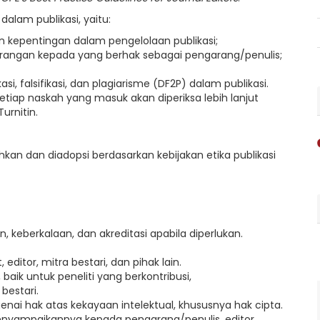
 dalam publikasi, yaitu:
n kepentingan dalam pengelolaan publikasi;
rangan kepada yang berhak sebagai pengarang/penulis;
kasi, falsifikasi, dan plagiarisme (DF2P) dalam publikasi.
tiap naskah yang masuk akan diperiksa lebih lanjut
urnitin.
ahkan dan diadopsi berdasarkan kebijakan etika publikasi
 keberkalaan, dan akreditasi apabila diperlukan.
ditor, mitra bestari, dan pihak lain.
baik untuk peneliti yang berkontribusi,
bestari.
i hak atas kekayaan intelektual, khususnya hak cipta.
menyampaikannya kepada pengarang/penulis, editor,