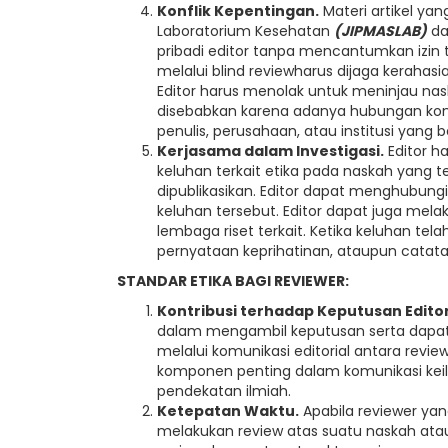
Konflik Kepentingan.
Materi artikel ya
Laboratorium Kesehatan
(
JIPMASLAB
)
da
pribadi editor tanpa mencantumkan izin te
melalui blind reviewharus dijaga kerahas
Editor harus menolak untuk meninjau nask
disebabkan karena adanya hubungan komp
penulis, perusahaan, atau institusi yan
Kerjasama dalam Investigasi.
Editor h
keluhan terkait etika pada naskah yang t
dipublikasikan. Editor dapat menghubun
keluhan tersebut. Editor dapat juga melak
lembaga riset terkait. Ketika keluhan telah
pernyataan keprihatinan, ataupun catatan
STANDAR ETIKA BAGI REVIEWER:
Kontribusi terhadap Keputusan Edito
dalam mengambil keputusan serta dapa
melalui komunikasi editorial antara revie
komponen penting dalam komunikasi ke
pendekatan ilmiah.
Ketepatan Waktu.
Apabila reviewer yang
melakukan review atas suatu naskah at