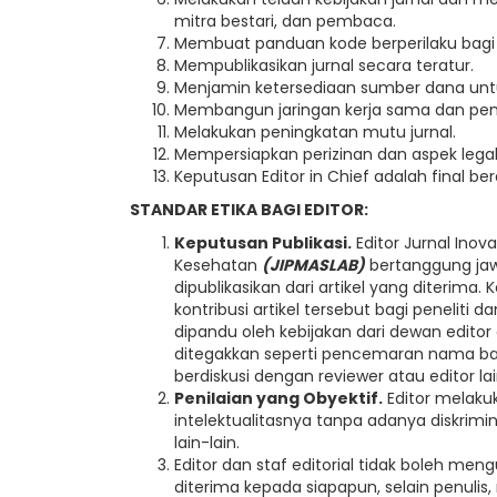
mitra bestari, dan pembaca.
Membuat panduan kode berperilaku bagi e
Mempublikasikan jurnal secara teratur.
Menjamin ketersediaan sumber dana untuk
Membangun jaringan kerja sama dan pe
Melakukan peningkatan mutu jurnal.
Mempersiapkan perizinan dan aspek legali
Keputusan Editor in Chief adalah final ber
STANDAR ETIKA BAGI EDITOR:
Keputusan Publikasi.
Editor Jurnal Ino
Kesehatan
(
JIPMASLAB
)
bertanggung ja
dipublikasikan dari artikel yang diterima. 
kontribusi artikel tersebut bagi penelit
dipandu oleh kebijakan dari dewan edito
ditegakkan seperti pencemaran nama baik
berdiskusi dengan reviewer atau editor 
Penilaian yang Obyektif.
Editor melaku
intelektualitasnya tanpa adanya diskrimin
lain-lain.
Editor dan staf editorial tidak boleh me
diterima kepada siapapun, selain penulis,