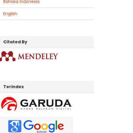
Bahasa Indonesia
English
citatedby
Citated By
indexed
Terindex