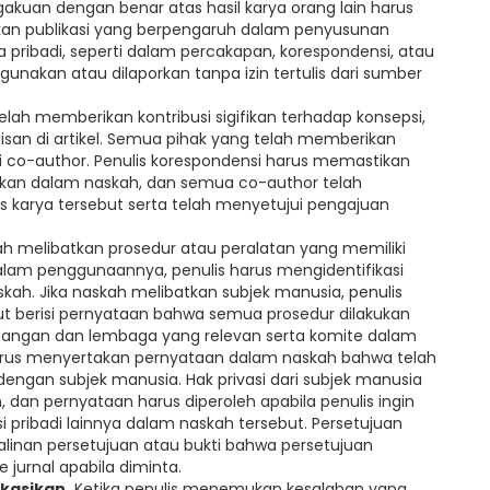
akuan dengan benar atas hasil karya orang lain harus
tkan publikasi yang berpengaruh dalam penyusunan
a pribadi, seperti dalam percakapan, korespondensi, atau
igunakan atau dilaporkan tanpa izin tertulis dari sumber
elah memberikan kontribusi sigifikan terhadap konsepsi,
tulisan di artikel. Semua pihak yang telah memberikan
ai co-author. Penulis korespondensi harus memastikan
kan dalam naskah, dan semua co-author telah
 karya tersebut serta telah menyetujui pengajuan
ah melibatkan prosedur atau peralatan yang memiliki
alam penggunaannya, penulis harus mengidentifikasi
skah. Jika naskah melibatkan subjek manusia, penulis
 berisi pernyataan bahwa semua prosedur dilakukan
angan dan lembaga yang relevan serta komite dalam
harus menyertakan pernyataan dalam naskah bahwa telah
dengan subjek manusia. Hak privasi dari subjek manusia
in, dan pernyataan harus diperoleh apabila penulis ingin
 pribadi lainnya dalam naskah tersebut. Persetujuan
 salinan persetujuan atau bukti bahwa persetujuan
e jurnal apabila diminta.
kasikan.
Ketika penulis menemukan kesalahan yang