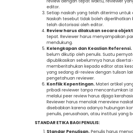
review dengan tepat waktu, reviewer ya
editor.
Setiap naskah yang telah diterima untuk 
Naskah tesebut tidak boleh diperlihatkan 
telah diotorisasi oleh editor.
Review harus dilakukan secara objekt
tepat. Reviewer harus menyampaikan pa
mendukung.
Kelengkapan dan Keaslian Referensi.
belum dikutip oleh penulis. Suatu perny
dipublikasikan sebelumnya harus disertai
memberitahukan kepada editor atas kesa
yang sedang di-review dengan tulisan lai
pengetahuan reviewer.
Konflik Kepentingan.
Materi artikel yan
pribadi reviewer tanpa mencantumkan izin 
melalui peer review harus dijaga kerahas
Reviewer harus menolak mereview naskah 
disebabkan karena adanya hubungan komp
penulis, perusahaan, atau institusi yang
STANDAR ETIKA BAGI PENULIS:
Standar Penulisan.
Penulis harus menyaj