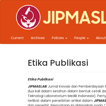
Quick jump to page content
Main Navigation
Main Content
Sidebar
Current
Archives
Policies
People
Abou
Etika Publikasi
Etika Publikasi
JIPMASLAB
: Jurnal Inovasi dan Pemberdayaan
dua kali dalam setahun dalam bentuk cetak dan o
Teknologi Laboratorium Medik Indonesia). Perny
terlibat dalam penerbitan artikel dalam
JIPMAS
dan penerbit. Pernyataan ini didasarkan pada
C