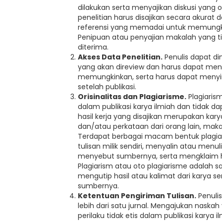
dilakukan serta menyajikan diskusi yang ob
penelitian harus disajikan secara akurat d
referensi yang memadai untuk memungkink
Penipuan atau penyajian makalah yang tid
diterima.
Akses Data Penelitian.
Penulis dapat d
yang akan direview dan harus dapat menye
memungkinkan, serta harus dapat menyi
setelah publikasi.
Orisinalitas dan Plagiarisme.
Plagiaris
dalam publikasi karya ilmiah dan tidak d
hasil kerja yang disajikan merupakan kary
dan/atau perkataan dari orang lain, maka
Terdapat berbagai macam bentuk plagiari
tulisan milik sendiri, menyalin atau menul
menyebut sumbernya, serta mengklaim hasi
Plagiarism atau oto plagiarisme adalah s
mengutip hasil atau kalimat dari karya s
sumbernya.
Ketentuan Pengiriman Tulisan.
Penuli
lebih dari satu jurnal. Mengajukan naska
perilaku tidak etis dalam publikasi karya 