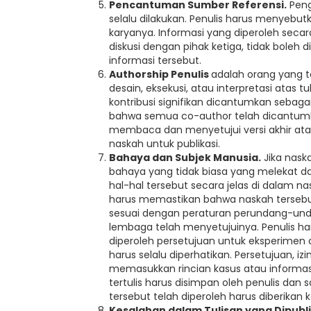
Pencantuman Sumber Referensi.
Peng
selalu dilakukan. Penulis harus menyebu
karyanya. Informasi yang diperoleh secar
diskusi dengan pihak ketiga, tidak boleh d
informasi tersebut.
Authorship Penulis
adalah orang yang t
desain, eksekusi, atau interpretasi atas 
kontribusi signifikan dicantumkan sebag
bahwa semua co-author telah dicantum
membaca dan menyetujui versi akhir atas
naskah untuk publikasi.
Bahaya dan Subjek Manusia.
Jika nask
bahaya yang tidak biasa yang melekat d
hal-hal tersebut secara jelas di dalam na
harus memastikan bahwa naskah tersebut
sesuai dengan peraturan perundang-und
lembaga telah menyetujuinya. Penulis 
diperoleh persetujuan untuk eksperimen 
harus selalu diperhatikan. Persetujuan, iz
memasukkan rincian kasus atau informasi
tertulis harus disimpan oleh penulis dan
tersebut telah diperoleh harus diberikan k
Kesalahan dalam Tulisan yang Dipubli